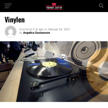
Vinylen
Published
5 år ago
on
februari 26, 2021
By
Angelica Gustavsson