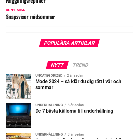
Raggningsrepliker
DON'T MISS
Snapsvisor midsommar
POPULÄRA ARTIKLAR
NYTT
TREND
UNCATEGORIZED
2 år sedan
Mode 2024 – så klär du dig rätt i vår och
sommar
UNDERHÅLLNING
3 år sedan
De 7 bästa källorna till underhållning
UNDERHÅLLNING
3 år sedan