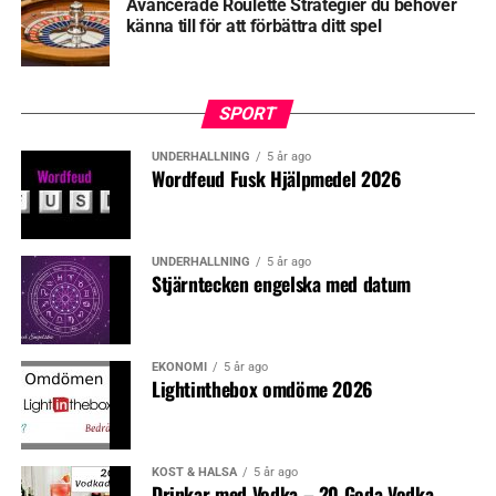
Avancerade Roulette Strategier du behöver
känna till för att förbättra ditt spel
SPORT
UNDERHÅLLNING
5 år ago
Wordfeud Fusk Hjälpmedel 2026
UNDERHÅLLNING
5 år ago
Stjärntecken engelska med datum
EKONOMI
5 år ago
Lightinthebox omdöme 2026
KOST & HÄLSA
5 år ago
Drinkar med Vodka – 20 Goda Vodka