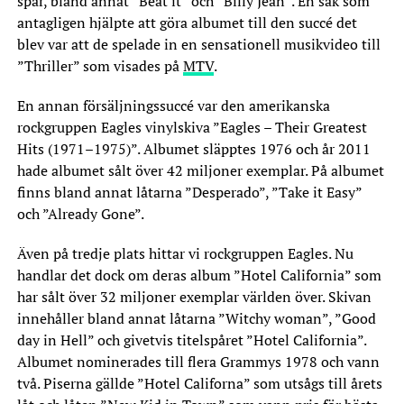
spår, bland annat ”Beat it” och ”Billy Jean”. En sak som
antagligen hjälpte att göra albumet till den succé det
blev var att de spelade in en sensationell musikvideo till
”Thriller” som visades på
MTV
.
En annan försäljningssuccé var den amerikanska
rockgruppen Eagles vinylskiva ”Eagles – Their Greatest
Hits (1971–1975)”. Albumet släpptes 1976 och år 2011
hade albumet sålt över 42 miljoner exemplar. På albumet
finns bland annat låtarna ”Desperado”, ”Take it Easy”
och ”Already Gone”.
Även på tredje plats hittar vi rockgruppen Eagles. Nu
handlar det dock om deras album ”Hotel California” som
har sålt över 32 miljoner exemplar världen över. Skivan
innehåller bland annat låtarna ”Witchy woman”, ”Good
day in Hell” och givetvis titelspåret ”Hotel California”.
Albumet nominerades till flera Grammys 1978 och vann
två. Piserna gällde ”Hotel Californa” som utsågs till årets