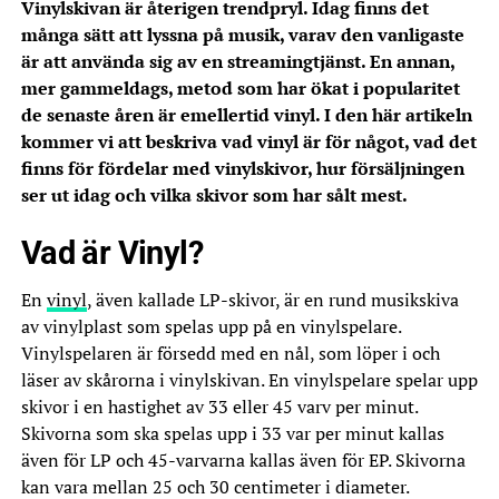
Vinylskivan är återigen trendpryl. Idag finns det
många sätt att lyssna på musik, varav den vanligaste
är att använda sig av en streamingtjänst. En annan,
mer gammeldags, metod som har ökat i popularitet
de senaste åren är emellertid vinyl. I den här artikeln
kommer vi att beskriva vad vinyl är för något, vad det
finns för fördelar med vinylskivor, hur försäljningen
ser ut idag och vilka skivor som har sålt mest.
Vad är Vinyl?
En
vinyl
, även kallade LP-skivor, är en rund musikskiva
av vinylplast som spelas upp på en vinylspelare.
Vinylspelaren är försedd med en nål, som löper i och
läser av skårorna i vinylskivan. En vinylspelare spelar upp
skivor i en hastighet av 33 eller 45 varv per minut.
Skivorna som ska spelas upp i 33 var per minut kallas
även för LP och 45-varvarna kallas även för EP. Skivorna
kan vara mellan 25 och 30 centimeter i diameter.