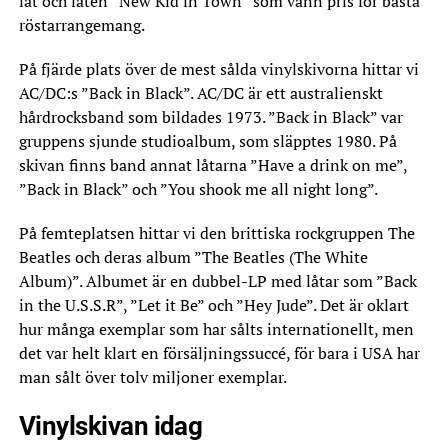
låt och låten ”New Kid in Town” som vann pris för bästa
röstarrangemang.
På fjärde plats över de mest sålda vinylskivorna hittar vi
AC/DC:s ”Back in Black”. AC/DC är ett australienskt
hårdrocksband som bildades 1973. ”Back in Black” var
gruppens sjunde studioalbum, som släpptes 1980. På
skivan finns band annat låtarna ”Have a drink on me”,
”Back in Black” och ”You shook me all night long”.
På femteplatsen hittar vi den brittiska rockgruppen The
Beatles och deras album ”The Beatles (The White
Album)”. Albumet är en dubbel-LP med låtar som ”Back
in the U.S.S.R”, ”Let it Be” och ”Hey Jude”. Det är oklart
hur många exemplar som har sålts internationellt, men
det var helt klart en försäljningssuccé, för bara i USA har
man sålt över tolv miljoner exemplar.
Vinylskivan idag