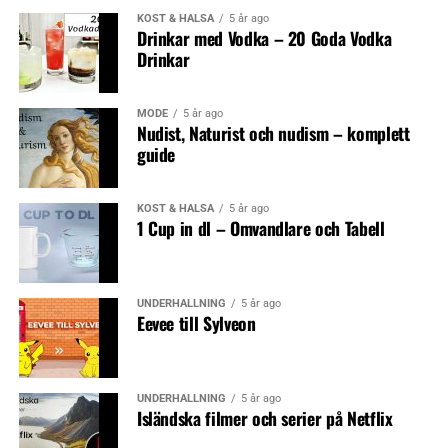
KOST & HÄLSA
5 år ago
Drinkar med Vodka – 20 Goda Vodka
Drinkar
MODE
5 år ago
Nudist, Naturist och nudism – komplett
guide
KOST & HÄLSA
5 år ago
1 Cup in dl – Omvandlare och Tabell
UNDERHÅLLNING
5 år ago
Eevee till Sylveon
UNDERHÅLLNING
5 år ago
Isländska filmer och serier på Netflix