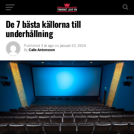
De 7 bästa källorna till
underhållning
Published
3 år ago
on
januari 23, 2024
By
Calle Antonsson