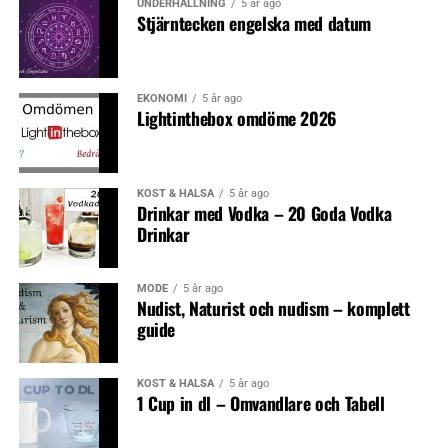
UNDERHÅLLNING
5 år ago
Stjärntecken engelska med datum
EKONOMI
5 år ago
Lightinthebox omdöme 2026
KOST & HÄLSA
5 år ago
Drinkar med Vodka – 20 Goda Vodka
Drinkar
MODE
5 år ago
Nudist, Naturist och nudism – komplett
guide
KOST & HÄLSA
5 år ago
1 Cup in dl – Omvandlare och Tabell