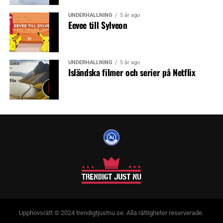
UNDERHÅLLNING
5 år ago
Eevee till Sylveon
UNDERHÅLLNING
5 år ago
Isländska filmer och serier på Netflix
Upphovsrätt © 2024 trendigtjustnu.se. Alla rättigheter reserverade.