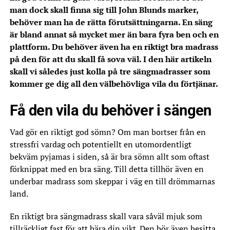
man dock skall finna sig till John Blunds marker,
behöver man ha de rätta förutsättningarna. En säng
är bland annat så mycket mer än bara fyra ben och en
plattform. Du behöver även ha en riktigt bra madrass
på den för att du skall få sova väl. I den här artikeln
skall vi således just kolla på tre sängmadrasser som
kommer ge dig all den välbehövliga vila du förtjänar.
Få den vila du behöver i sängen
Vad gör en riktigt god sömn? Om man bortser från en
stressfri vardag och potentiellt en utomordentligt
bekväm pyjamas i siden, så är bra sömn allt som oftast
förknippat med en bra säng. Till detta tillhör även en
underbar madrass som skeppar i väg en till drömmarnas
land.
En riktigt bra sängmadrass skall vara såväl mjuk som
tillräckligt fast för att bära din vikt. Den bör även besitta