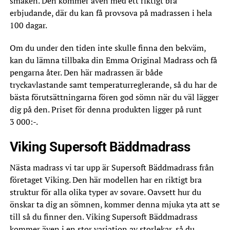
smaken. Den kommer även med ett riktigt bra
erbjudande, där du kan få provsova på madrassen i hela
100 dagar.
Om du under den tiden inte skulle finna den bekväm,
kan du lämna tillbaka din Emma Original Madrass och få
pengarna åter. Den här madrassen är både
tryckavlastande samt temperaturreglerande, så du har de
bästa förutsättningarna fören god sömn när du väl lägger
dig på den. Priset för denna produkten ligger på runt
3 000:-.
Viking Supersoft Bäddmadrass
Nästa madrass vi tar upp är Supersoft Bäddmadrass från
företaget Viking. Den här modellen har en riktigt bra
struktur för alla olika typer av sovare. Oavsett hur du
önskar ta dig an sömnen, kommer denna mjuka yta att se
till så du finner den. Viking Supersoft Bäddmadrass
kommer även i en stor variation av storlekar, så du