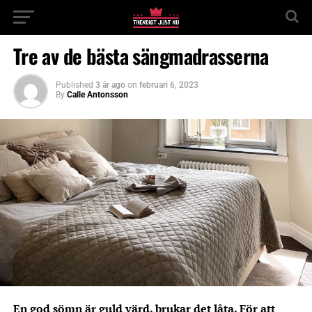
Tre av de bästa sängmadrasserna
Published
3 år ago
on
februari 6, 2023
By
Calle Antonsson
En god sömn är guld värd, brukar det låta. För att