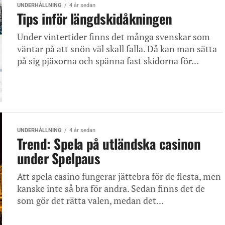
UNDERHÅLLNING
4 år sedan
Tips inför längdskidåkningen
Under vintertider finns det många svenskar som
väntar på att snön väl skall falla. Då kan man sätta
på sig pjäxorna och spänna fast skidorna för...
UNDERHÅLLNING
4 år sedan
Trend: Spela på utländska casinon
under Spelpaus
Att spela casino fungerar jättebra för de flesta, men
kanske inte så bra för andra. Sedan finns det de
som gör det rätta valen, medan det...