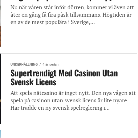
Nu när våren står inför dörren, kommer vi även att
åter en gång få fira påsk tillsammans. Högtiden är
en av de mest populära i Sverige,...
UNDERHÅLLNING
4 år sedan
Supertrendigt Med Casinon Utan
Svensk Licens
Att spela nätcasino är inget nytt. Den nya vågen att
spela på casinon utan svensk licens är lite nyare.
Här trädde en ny svensk spelreglering i...