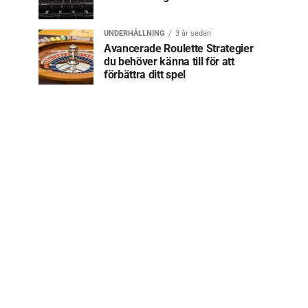
UNDERHÅLLNING
3 år sedan
Avancerade Roulette Strategier
du behöver känna till för att
förbättra ditt spel