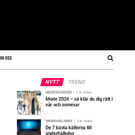
OM OSS
NYTT
TREND
UNCATEGORIZED
2 år sedan
Mode 2024 – så klär du dig rätt i
vår och sommar
UNDERHÅLLNING
3 år sedan
De 7 bästa källorna till
underhållning