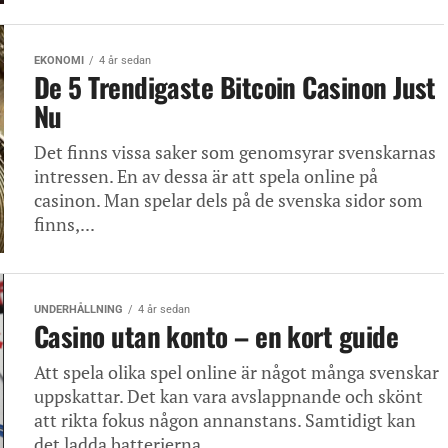
EKONOMI
4 år sedan
De 5 Trendigaste Bitcoin Casinon Just
Nu
Det finns vissa saker som genomsyrar svenskarnas
intressen. En av dessa är att spela online på
casinon. Man spelar dels på de svenska sidor som
finns,...
UNDERHÅLLNING
4 år sedan
Casino utan konto – en kort guide
Att spela olika spel online är något många svenskar
uppskattar. Det kan vara avslappnande och skönt
att rikta fokus någon annanstans. Samtidigt kan
det ladda batterierna...