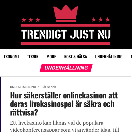
EKONOMI
TEKNIK
MODE
KOST & HÄLSA
UNDERHÅLLNING
UNDERHÅLLNING
UNDERHÅLLNING
3 år sedan
Hur säkerställer onlinekasinon att
deras livekasinospel är säkra och
rättvisa?
Ett livekasino kan liknas vid de populära
videokonferensappar som vi använder idag, till